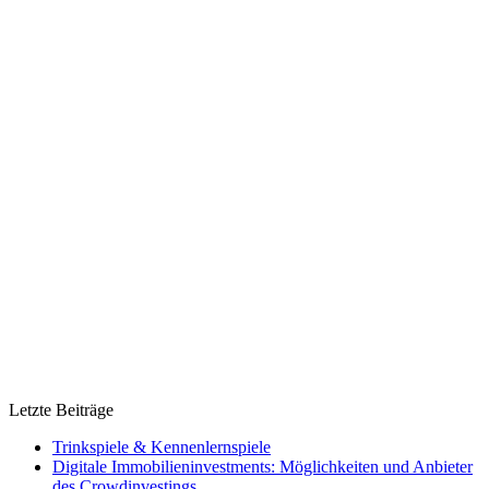
Letzte Beiträge
Trinkspiele & Kennenlernspiele
Digitale Immobilieninvestments: Möglichkeiten und Anbieter
des Crowdinvestings