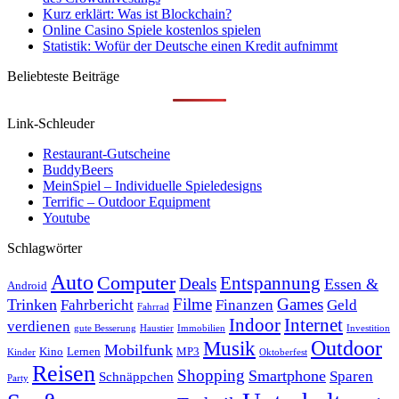
Kurz erklärt: Was ist Blockchain?
Online Casino Spiele kostenlos spielen
Statistik: Wofür der Deutsche einen Kredit aufnimmt
Beliebteste Beiträge
Link-Schleuder
Restaurant-Gutscheine
BuddyBeers
MeinSpiel – Individuelle Spieledesigns
Terrific – Outdoor Equipment
Youtube
Schlagwörter
Auto
Computer
Entspannung
Deals
Essen &
Android
Filme
Games
Trinken
Fahrbericht
Finanzen
Geld
Fahrrad
Indoor
Internet
verdienen
gute Besserung
Haustier
Immobilien
Investition
Outdoor
Musik
Mobilfunk
Kino
Lernen
MP3
Kinder
Oktoberfest
Reisen
Shopping
Smartphone
Sparen
Schnäppchen
Party