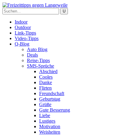
Indoor
Outdoor
Link-Tipps
Video-Tipps
Q-Blog
Auto Blog
Deals
Reise-Tipps
SMS-Sprüche
Abschied
Cooles
Danke
Flirten
Freundschaft
Geburtstag
Grüße
Gute Besserung
Liebe
Lustiges
Motivation
Weisheiten