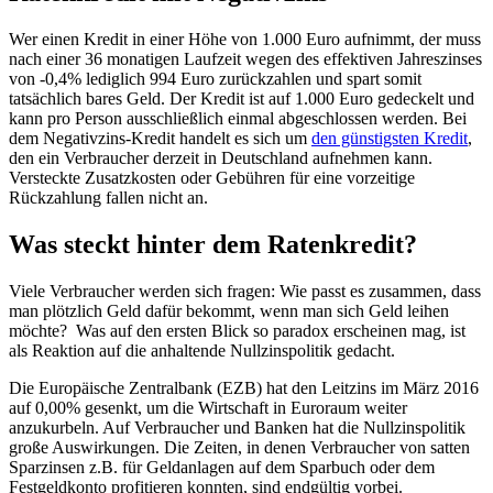
Wer einen Kredit in einer Höhe von 1.000 Euro aufnimmt, der muss
nach einer 36 monatigen Laufzeit wegen des effektiven Jahreszinses
von -0,4% lediglich 994 Euro zurückzahlen und spart somit
tatsächlich bares Geld. Der Kredit ist auf 1.000 Euro gedeckelt und
kann pro Person ausschließlich einmal abgeschlossen werden. Bei
dem Negativzins-Kredit handelt es sich um
den günstigsten Kredit
,
den ein Verbraucher derzeit in Deutschland aufnehmen kann.
Versteckte Zusatzkosten oder Gebühren für eine vorzeitige
Rückzahlung fallen nicht an.
Was steckt hinter dem Ratenkredit?
Viele Verbraucher werden sich fragen: Wie passt es zusammen, dass
man plötzlich Geld dafür bekommt, wenn man sich Geld leihen
möchte? Was auf den ersten Blick so paradox erscheinen mag, ist
als Reaktion auf die anhaltende Nullzinspolitik gedacht.
Die Europäische Zentralbank (EZB) hat den Leitzins im März 2016
auf 0,00% gesenkt, um die Wirtschaft in Euroraum weiter
anzukurbeln. Auf Verbraucher und Banken hat die Nullzinspolitik
große Auswirkungen. Die Zeiten, in denen Verbraucher von satten
Sparzinsen z.B. für Geldanlagen auf dem Sparbuch oder dem
Festgeldkonto profitieren konnten, sind endgültig vorbei.