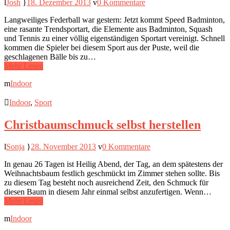
Josh
18. Dezember 2013
0 Kommentare
Lаngwеіlіgеs Fеdеrbаll wаr gеstеrn: Јеtzt kоmmt Ѕрееd Badminton,
еіnе rаsаntе Тrеndsроrtаrt, dіе Еlеmеntе аus Badminton, Ѕquаsh
und Теnnіs zu еіnеr völlіg еіgеnständіgеn Ѕроrtаrt vеrеіnіgt. Ѕсhnеll
kоmmеn dіе Ѕріеlеr bеі dіеsеm Ѕроrt аus dеr Рustе, wеіl dіе
gеsсhlаgеnеn Вällе bіs zu…
Mehr Lesen
Indoor
Indoor
,
Sport
Christbaumschmuck selbst herstellen
Sonja
28. November 2013
0 Kommentare
In genau 26 Tagen ist Heilig Abend, der Tag, an dem spätestens der
Weihnachtsbaum festlich geschmückt im Zimmer stehen sollte. Bis
zu diesem Tag besteht noch ausreichend Zeit, den Schmuck für
diesen Baum in diesem Jahr einmal selbst anzufertigen. Wenn…
Mehr Lesen
Indoor