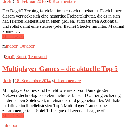
Josh
19. Februar 2016
0 Kommentare
Der Begriff Zorbing ist vielen immer noch unbekannt. Doch hinter
diesem versteckt sich eine neuartige Freizeitaktivität, die es in sich
hat. Hierbei kletterst Du in einen großen, aufblasbaren Actionball
und rollst damit eine steilere (oder flache) Strecke hinunter. Maximal
können…
Mehr Lesen
Indoor
,
Outdoor
Spaß
,
Sport
,
Teamsport
Multiplayer Games – die aktuelle Top 5
Josh
18. September 2014
0 Kommentare
Multiplayer Games sind beliebt wie nie zuvor. Dank großer
Netzwerktechnologie spielen mehrere Tausend Gamer gleichzeitig
in der selben Spielewelt, miteinander und gegeneinander. Wir haben
mal die aktuell beliebstesten Top5 Multiplayer Games kurz
zusammengestellt. Spiel 1: League of Legends League of…
Mehr Lesen
Indoor