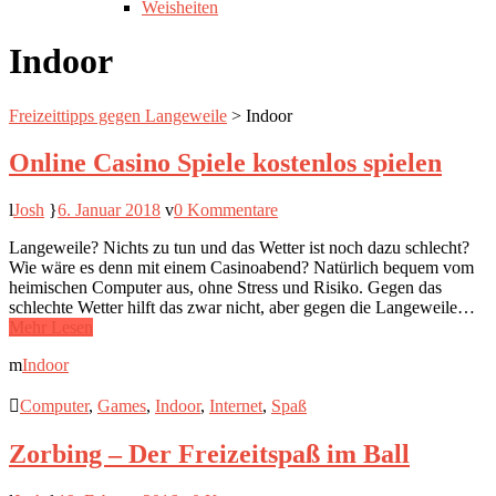
Weisheiten
Indoor
Freizeittipps gegen Langeweile
>
Indoor
Online Casino Spiele kostenlos spielen
Josh
6. Januar 2018
0 Kommentare
Langeweile? Nichts zu tun und das Wetter ist noch dazu schlecht?
Wie wäre es denn mit einem Casinoabend? Natürlich bequem vom
heimischen Computer aus, ohne Stress und Risiko. Gegen das
schlechte Wetter hilft das zwar nicht, aber gegen die Langeweile…
Mehr Lesen
Indoor
Computer
,
Games
,
Indoor
,
Internet
,
Spaß
Zorbing – Der Freizeitspaß im Ball