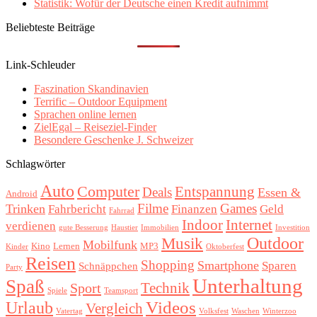
Statistik: Wofür der Deutsche einen Kredit aufnimmt
Beliebteste Beiträge
Link-Schleuder
Faszination Skandinavien
Terrific – Outdoor Equipment
Sprachen online lernen
ZielEgal – Reiseziel-Finder
Besondere Geschenke J. Schweizer
Schlagwörter
Auto
Computer
Entspannung
Deals
Essen &
Android
Filme
Games
Trinken
Fahrbericht
Finanzen
Geld
Fahrrad
Indoor
Internet
verdienen
gute Besserung
Haustier
Immobilien
Investition
Outdoor
Musik
Mobilfunk
Kino
Lernen
MP3
Kinder
Oktoberfest
Reisen
Shopping
Smartphone
Sparen
Schnäppchen
Party
Unterhaltung
Spaß
Technik
Sport
Spiele
Teamsport
Videos
Urlaub
Vergleich
Vatertag
Volksfest
Waschen
Winterzoo