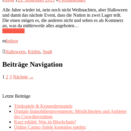
Alle Jahre wieder ist, nein noch nicht Weihnachten, aber Halloween
und damit das nächste Event, dass die Nation in zwei Lager teilt.
Die einen mögen es, die anderen nicht und sehen es als Kommerz
an, was da mittlerweile alles angeboten…
Mehr Lesen
Indoor
Halloween
,
Kürbis
,
Spaß
Beiträge Navigation
1
2
3
Nächste →
Letzte Beiträge
Trinkspiele & Kennenlernspiele
Digitale Immobilieninvestments: Möglichkeiten und Anbieter
des Crowdinvestings
Kurz erklärt: Was ist Blockchain?
Online Casino Spiele kostenlos spielen