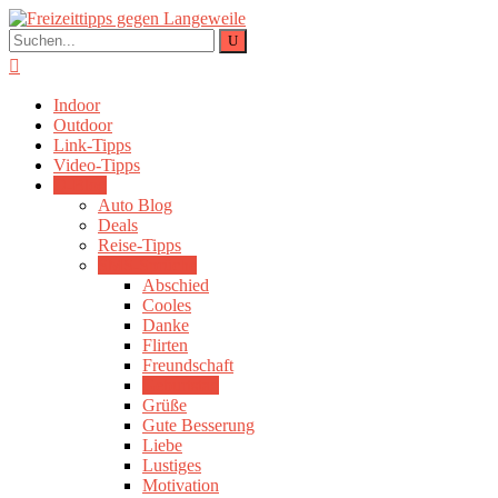
Indoor
Outdoor
Link-Tipps
Video-Tipps
Q-Blog
Auto Blog
Deals
Reise-Tipps
SMS-Sprüche
Abschied
Cooles
Danke
Flirten
Freundschaft
Geburtstag
Grüße
Gute Besserung
Liebe
Lustiges
Motivation