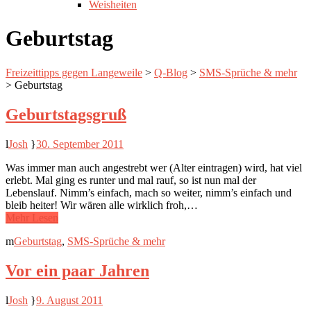
Weisheiten
Geburtstag
Freizeittipps gegen Langeweile
>
Q-Blog
>
SMS-Sprüche & mehr
>
Geburtstag
Geburtstagsgruß
Josh
30. September 2011
Was immer man auch angestrebt wer (Alter eintragen) wird, hat viel
erlebt. Mal ging es runter und mal rauf, so ist nun mal der
Lebenslauf. Nimm’s einfach, mach so weiter, nimm’s einfach und
bleib heiter! Wir wären alle wirklich froh,…
Mehr Lesen
Geburtstag
,
SMS-Sprüche & mehr
Vor ein paar Jahren
Josh
9. August 2011