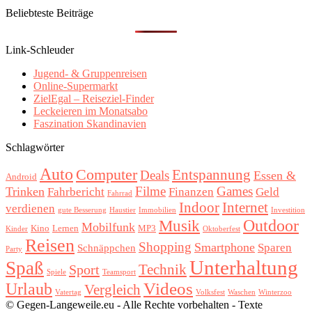
Beliebteste Beiträge
Link-Schleuder
Jugend- & Gruppenreisen
Online-Supermarkt
ZielEgal – Reiseziel-Finder
Leckeieren im Monatsabo
Faszination Skandinavien
Schlagwörter
Auto
Computer
Entspannung
Deals
Essen &
Android
Filme
Games
Trinken
Fahrbericht
Finanzen
Geld
Fahrrad
Indoor
Internet
verdienen
gute Besserung
Haustier
Immobilien
Investition
Outdoor
Musik
Mobilfunk
Kino
Lernen
MP3
Kinder
Oktoberfest
Reisen
Shopping
Smartphone
Sparen
Schnäppchen
Party
Unterhaltung
Spaß
Technik
Sport
Spiele
Teamsport
Videos
Urlaub
Vergleich
Vatertag
Volksfest
Waschen
Winterzoo
© Gegen-Langeweile.eu - Alle Rechte vorbehalten - Texte